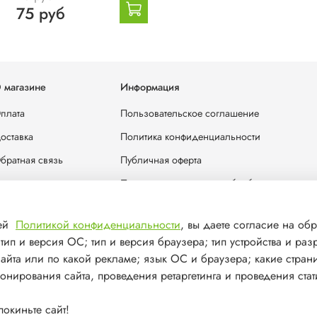
75 руб
 магазине
Информация
плата
Пользовательское соглашение
оставка
Политика конфиденциальности
братная связь
Публичная оферта
лог
Политика в отношении обработки персона
отрудничество
шей
Политикой конфиденциальности
, вы даете согласие на обр
онтакты
ип и версия ОС; тип и версия браузера; тип устройства и раз
сайта или по какой рекламе; язык ОС и браузера; какие стран
ионирования сайта, проведения ретаргетинга и проведения стат
окиньте сайт!
решения запрещено