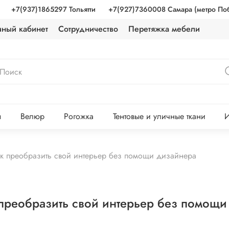
+7(937)1865297 Тольятти
+7(927)7360008 Самара (метро По
чный кабинет
Сотрудничество
Перетяжка мебели
ы
Велюр
Рогожка
Тентовые и уличные ткани
И
ак преобразить свой интерьер без помощи дизайнера
 преобразить свой интерьер без помощ