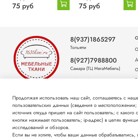
75 руб
75 руб
8(937)1865297
О
Тольятти
О
8(927)7988800
Д
Самара (ТЦ МегаМебель)
О
8(927)7360008
Б
Самара (ст.м. Победа)
С
Продолжая использовать наш сайт, соглашаетесь с на
К
пользовательских данных (сведения о местоположении; т
источник откуда пришел на сайт пользователь; с какого 
кнопки нажимает пользователь; ip-адрес) в целях функц
исследований и обзоров.
Если вы не хотите, чтобы ваши данные обрабатывались, п
© 2026 Любое использование контента без письменного раз