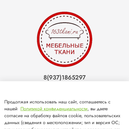
8(937)1865297
Тольятти
8(927)7988800
Продолжая использовать наш сайт, соглашаетесь с
Самара (ТЦ МегаМебель)
нашей
Политикой конфиденциальности
, вы даете
8(927)7360008
согласие на обработку файлов cookie, пользовательских
данных (сведения о местоположении; тип и версия ОС;
Самара (ст.м. Победа)