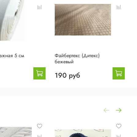
ажная 5 см
Файбертекс (Дитекс)
Ф
бежевый
с
190 руб