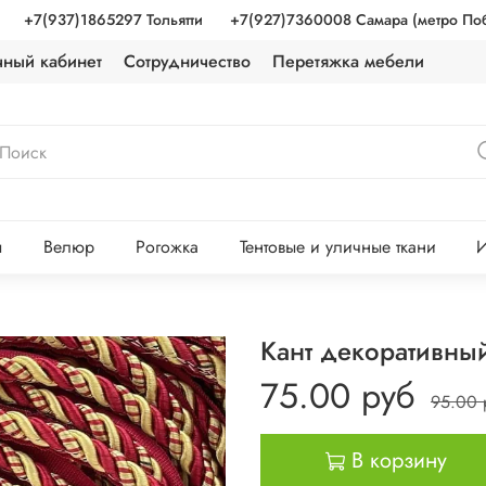
+7(937)1865297 Тольятти
+7(927)7360008 Самара (метро По
чный кабинет
Сотрудничество
Перетяжка мебели
ы
Велюр
Рогожка
Тентовые и уличные ткани
И
Кант декоративны
75.00 руб
95.00 
В корзину