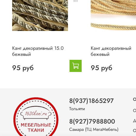
Кант декоративный 15.0
Кант декоративный
бежевый
бежевый
95 руб
95 руб
8(937)1865297
О
Тольятти
О
8(927)7988800
Д
Самара (ТЦ МегаМебель)
О