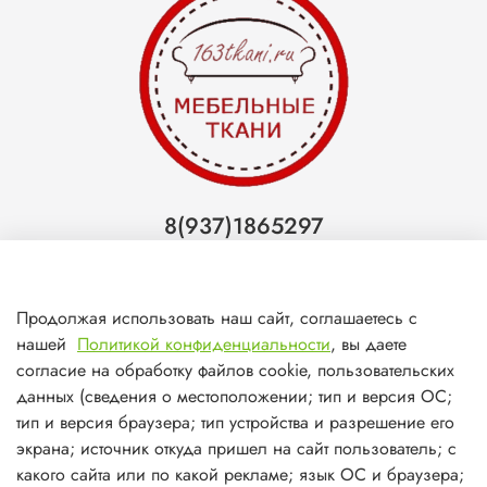
8(937)1865297
Тольятти
8(927)7988800
Продолжая использовать наш сайт, соглашаетесь с
Самара (ТЦ МегаМебель)
нашей
Политикой конфиденциальности
, вы даете
согласие на обработку файлов cookie, пользовательских
8(927)7360008
данных (сведения о местоположении; тип и версия ОС;
Самара (ст.м. Победа)
тип и версия браузера; тип устройства и разрешение его
экрана; источник откуда пришел на сайт пользователь; с
какого сайта или по какой рекламе; язык ОС и браузера;