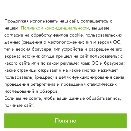
Тольятти
8(927)7988800
Продолжая использовать наш сайт, соглашаетесь с
Самара (ТЦ МегаМебель)
нашей
Политикой конфиденциальности
, вы даете
8(927)7360008
согласие на обработку файлов cookie, пользовательских
данных (сведения о местоположении; тип и версия ОС;
Самара (ст.м. Победа)
тип и версия браузера; тип устройства и разрешение его
экрана; источник откуда пришел на сайт пользователь; с
какого сайта или по какой рекламе; язык ОС и браузера;
какие страницы открывает и на какие кнопки нажимает
пользователь; ip-адрес) в целях функционирования сайта,
О магазине
проведения ретаргетинга и проведения статистических
исследований и обзоров.
Информация
Если вы не хотите, чтобы ваши данные обрабатывались,
покиньте сайт!
Личный кабинет
Понятно