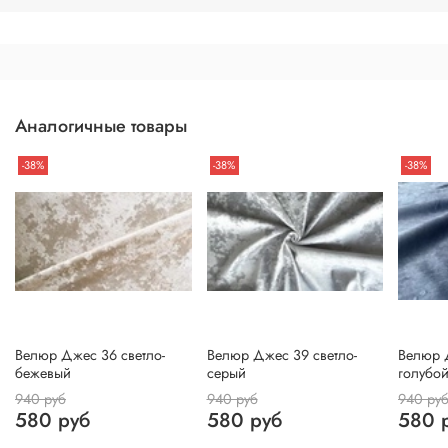
Аналогичные товары
-38%
-38%
-38%
Велюр Джес 36 светло-
Велюр Джес 39 светло-
Велюр 
бежевый
серый
голубо
940 руб
940 руб
940 ру
580 руб
580 руб
580 