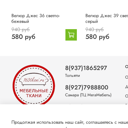
Велюр Джес 36 светло-
Велюр Джес 39 свет
бежевый
серый
940 руб
940 руб
580 руб
580 руб
8(937)1865297
О
Тольятти
О
8(927)7988800
Д
Самара (ТЦ МегаМебель)
О
8(927)7360008
Б
Самара (ст.м. Победа)
С
Продолжая использовать наш сайт, соглашаетесь с на
К