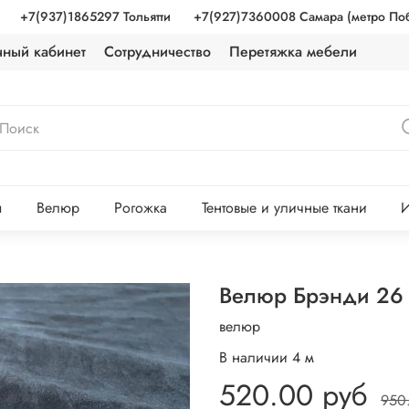
+7(937)1865297 Тольятти
+7(927)7360008 Самара (метро По
чный кабинет
Сотрудничество
Перетяжка мебели
ы
Велюр
Рогожка
Тентовые и уличные ткани
И
Велюр Брэнди 26 
велюр
В наличии
4
м
520.00 руб
950