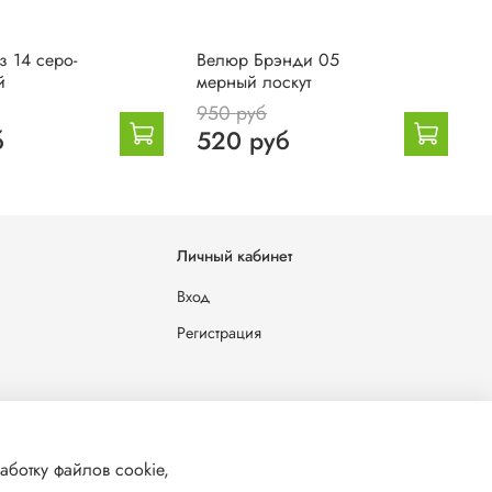
 14 серо-
Велюр Брэнди 05
В
й
мерный лоскут
м
950 руб
9
б
520 руб
Личный кабинет
Вход
Регистрация
льных данных
аботку файлов cookie,