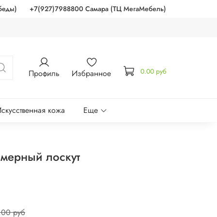
беды)
+7(927)7988800 Самара (ТЦ МегаМебель)
0.00 руб
Профиль
Избранное
скусственная кожа
Еще
мерный лоскут
.00 руб