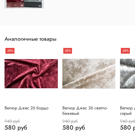
Аналогичные товары
-38%
-38%
-38%
Велюр Джес 26 бордо
Велюр Джес 36 светло-
Велюр Д
бежевый
серый
940 руб
940 руб
940 ру
580 руб
580 руб
580 