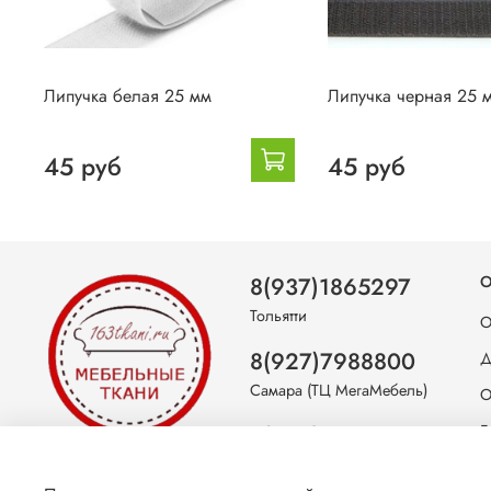
Липучка белая 25 мм
Липучка черная 25 
45 руб
45 руб
8(937)1865297
О
Тольятти
О
8(927)7988800
Д
Самара (ТЦ МегаМебель)
О
8(927)7360008
Б
Самара (ст.м. Победа)
С