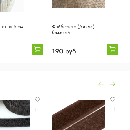
ажная 5 см
Файбертекс (Дитекс)
Ф
бежевый
с
190 руб