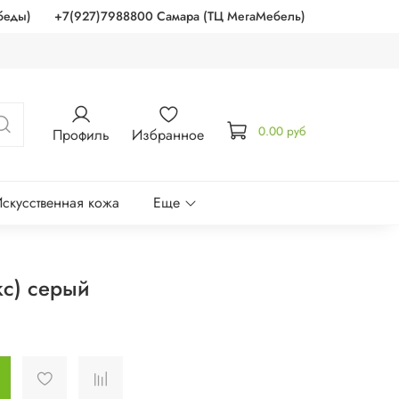
беды)
+7(927)7988800 Самара (ТЦ МегаМебель)
0.00 руб
Профиль
Избранное
скусственная кожа
Еще
кс) серый