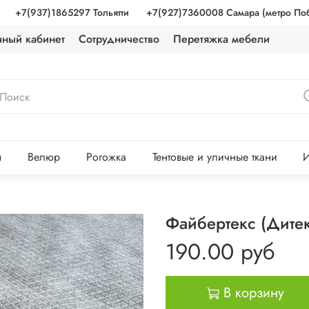
+7(937)1865297 Тольятти
+7(927)7360008 Самара (метро По
чный кабинет
Сотрудничество
Перетяжка мебели
ы
Велюр
Рогожка
Тентовые и уличные ткани
И
Файбертекс (Дите
190.00 руб
В корзину