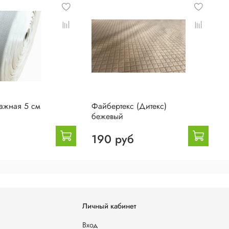
ажная 5 см
Файбертекс (Дитекс)
К
бежевый
б
190 руб
Личный кабинет
Вход