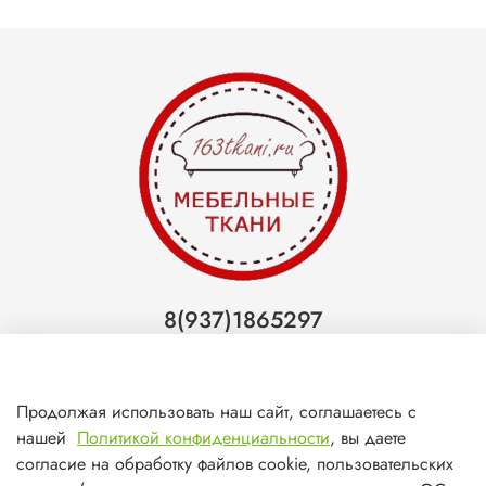
8(937)1865297
Тольятти
8(927)7988800
Продолжая использовать наш сайт, соглашаетесь с
Самара (ТЦ МегаМебель)
нашей
Политикой конфиденциальности
, вы даете
8(927)7360008
согласие на обработку файлов cookie, пользовательских