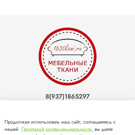
8(937)1865297
Тольятти
8(927)7988800
Продолжая использовать наш сайт, соглашаетесь с
Самара (ТЦ МегаМебель)
нашей
Политикой конфиденциальности
, вы даете