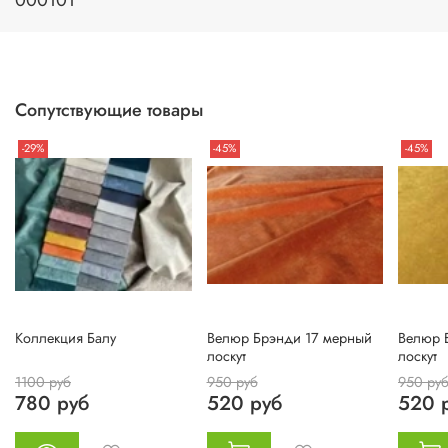
000101
Сопутствующие товары
-29%
-45%
-45%
Коллекция Балу
Велюр Брэнди 17 мерный
Велюр 
лоскут
лоскут
1100 руб
950 руб
950 ру
780 руб
520 руб
520 