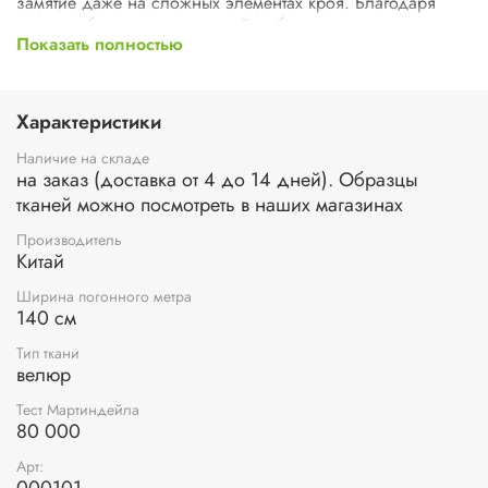
замятие даже на сложных элементах кроя. Благодаря
этому любые предметы мягкой мебели сохраняют
Показать полностью
роскошный внешний вид.
Коллекция Ламби - это особая индивидуальная
атмосфера, стиль и нетривиальный вкус. Она полностью
Характеристики
воплощает в себе современные тенденции и высокие
технологии производства.
Наличие на складе
на заказ (доставка от 4 до 14 дней). Образцы
Состав ткани: полиэстер – 100%
тканей можно посмотреть в наших магазинах
Состав подложки: полиэстер - 100%
Плотность ткани: 420 г/м.кв.
Производитель
Устойчивость к истиранию (или тест Мартиндейла): 80
Китай
000 циклов
Ширина погонного метра
140 см
Тип ткани
велюр
Тест Мартиндейла
80 000
Арт: