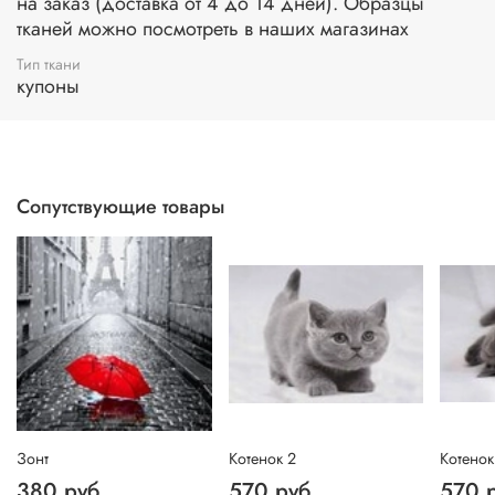
на заказ (доставка от 4 до 14 дней). Образцы
тканей можно посмотреть в наших магазинах
Тип ткани
купоны
Сопутствующие товары
Зонт
Котенок 2
Котенок
380 руб
570 руб
570 