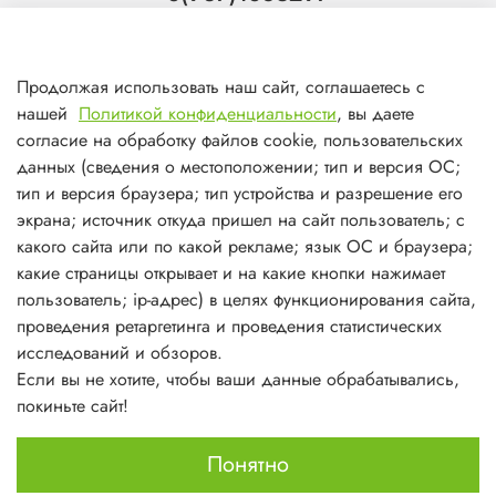
Тольятти
8(927)7988800
Продолжая использовать наш сайт, соглашаетесь с
Самара (ТЦ МегаМебель)
нашей
Политикой конфиденциальности
, вы даете
8(927)7360008
согласие на обработку файлов cookie, пользовательских
данных (сведения о местоположении; тип и версия ОС;
Самара (ст.м. Победа)
тип и версия браузера; тип устройства и разрешение его
экрана; источник откуда пришел на сайт пользователь; с
какого сайта или по какой рекламе; язык ОС и браузера;
какие страницы открывает и на какие кнопки нажимает
пользователь; ip-адрес) в целях функционирования сайта,
О магазине
проведения ретаргетинга и проведения статистических
исследований и обзоров.
Информация
Если вы не хотите, чтобы ваши данные обрабатывались,
покиньте сайт!
Личный кабинет
Понятно