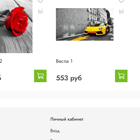
2
Веспа 1
М
б
553 руб
Личный кабинет
Вход