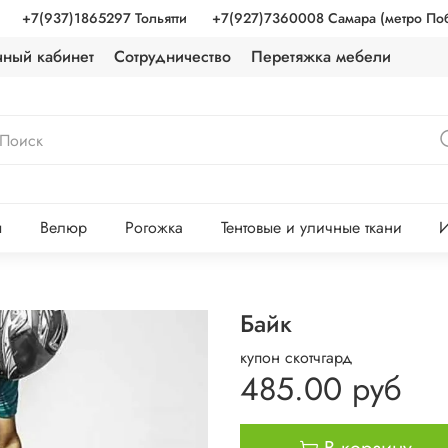
+7(937)1865297 Тольятти
+7(927)7360008 Самара (метро По
чный кабинет
Сотрудничество
Перетяжка мебели
ы
Велюр
Рогожка
Тентовые и уличные ткани
И
Байк
купон скотчгард
485.00 руб