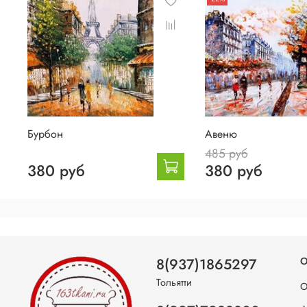
Бурбон
Авеню
485 руб
380 руб
380 руб
8(937)1865297
О
Тольятти
О