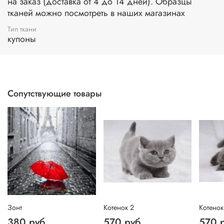
на заказ (доставка от 4 до 14 дней). Образцы
тканей можно посмотреть в наших магазинах
Тип ткани
купоны
Сопутствующие товары
Зонт
Котенок 2
Котенок
380 руб
570 руб
570 