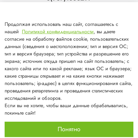
Тольятти
8(927)7988800
Продолжая использовать наш сайт, соглашаетесь с
Самара (ТЦ МегаМебель)
нашей
Политикой конфиденциальности
, вы даете
8(927)7360008
согласие на обработку файлов cookie, пользовательских
данных (сведения о местоположении; тип и версия ОС;
Самара (ст.м. Победа)
тип и версия браузера; тип устройства и разрешение его
экрана; источник откуда пришел на сайт пользователь; с
какого сайта или по какой рекламе; язык ОС и браузера;
какие страницы открывает и на какие кнопки нажимает
пользователь; ip-адрес) в целях функционирования сайта,
О магазине
проведения ретаргетинга и проведения статистических
исследований и обзоров.
Информация
Если вы не хотите, чтобы ваши данные обрабатывались,
покиньте сайт!
Личный кабинет
Понятно