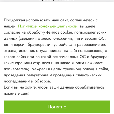
Тольятти
8(927)7988800
Продолжая использовать наш сайт, соглашаетесь с
Самара (ТЦ МегаМебель)
нашей
Политикой конфиденциальности
, вы даете
8(927)7360008
согласие на обработку файлов cookie, пользовательских
данных (сведения о местоположении; тип и версия ОС;
Самара (ст.м. Победа)
тип и версия браузера; тип устройства и разрешение его
экрана; источник откуда пришел на сайт пользователь; с
какого сайта или по какой рекламе; язык ОС и браузера;
какие страницы открывает и на какие кнопки нажимает
пользователь; ip-адрес) в целях функционирования сайта,
О магазине
проведения ретаргетинга и проведения статистических
исследований и обзоров.
Информация
Если вы не хотите, чтобы ваши данные обрабатывались,
покиньте сайт!
Личный кабинет
Понятно