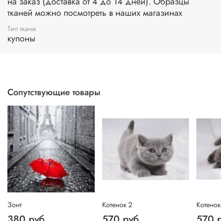
на заказ (доставка от 4 до 14 дней). Образцы
тканей можно посмотреть в наших магазинах
Тип ткани
купоны
Сопутствующие товары
Зонт
Котенок 2
Котенок
380 руб
570 руб
570 