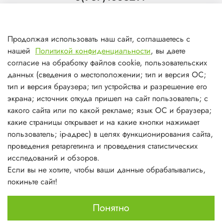
Тольятти
8(927)7988800
Продолжая использовать наш сайт, соглашаетесь с
Самара (ТЦ МегаМебель)
нашей
Политикой конфиденциальности
, вы даете
8(927)7360008
согласие на обработку файлов cookie, пользовательских
данных (сведения о местоположении; тип и версия ОС;
Самара (ст.м. Победа)
тип и версия браузера; тип устройства и разрешение его
экрана; источник откуда пришел на сайт пользователь; с
какого сайта или по какой рекламе; язык ОС и браузера;
какие страницы открывает и на какие кнопки нажимает
пользователь; ip-адрес) в целях функционирования сайта,
О магазине
проведения ретаргетинга и проведения статистических
исследований и обзоров.
Информация
Если вы не хотите, чтобы ваши данные обрабатывались,
покиньте сайт!
Личный кабинет
Понятно