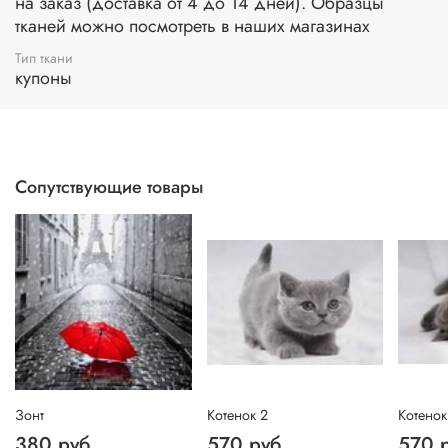
на заказ (доставка от 4 до 14 дней). Образцы
тканей можно посмотреть в наших магазинах
Тип ткани
купоны
Сопутствующие товары
Зонт
Котенок 2
Котенок
380 руб
570 руб
570 