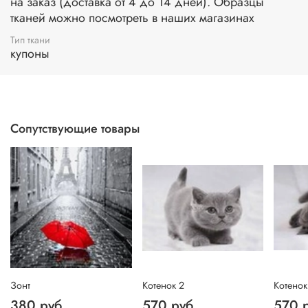
на заказ (доставка от 4 до 14 дней). Образцы
тканей можно посмотреть в наших магазинах
Тип ткани
купоны
Сопутствующие товары
Зонт
Котенок 2
Котенок
380 руб
570 руб
570 