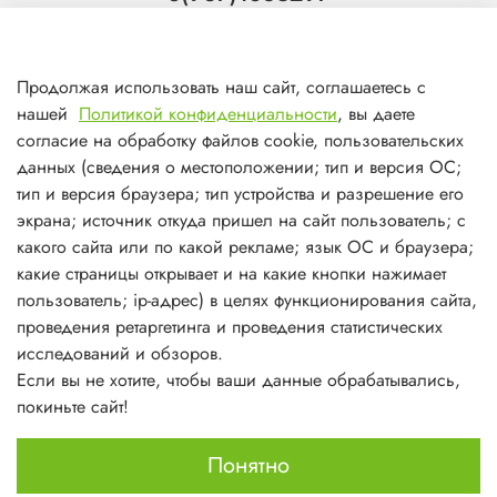
Тольятти
8(927)7988800
Продолжая использовать наш сайт, соглашаетесь с
Самара (ТЦ МегаМебель)
нашей
Политикой конфиденциальности
, вы даете
8(927)7360008
согласие на обработку файлов cookie, пользовательских
данных (сведения о местоположении; тип и версия ОС;
Самара (ст.м. Победа)
тип и версия браузера; тип устройства и разрешение его
экрана; источник откуда пришел на сайт пользователь; с
какого сайта или по какой рекламе; язык ОС и браузера;
какие страницы открывает и на какие кнопки нажимает
пользователь; ip-адрес) в целях функционирования сайта,
О магазине
проведения ретаргетинга и проведения статистических
исследований и обзоров.
Информация
Если вы не хотите, чтобы ваши данные обрабатывались,
покиньте сайт!
Личный кабинет
Понятно