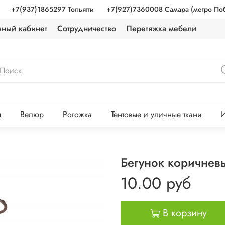
+7(937)1865297 Тольятти
+7(927)7360008 Самара (метро По
чный кабинет
Сотрудничество
Перетяжка мебели
ы
Велюр
Рогожка
Тентовые и уличные ткани
И
Бегунок коричнев
10.00 руб
В корзину