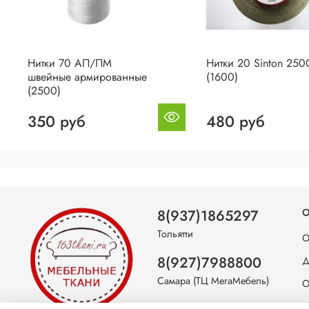
Нитки 70 АП/ПМ
Нитки 20 Sinton 250
швейные армированные
(1600)
(2500)
350 руб
480 руб
8(937)1865297
О
Тольятти
О
8(927)7988800
Д
Самара (ТЦ МегаМебель)
О
Б