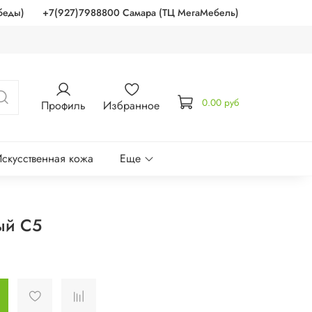
беды)
+7(927)7988800 Самара (ТЦ МегаМебель)
0.00 руб
Профиль
Избранное
скусственная кожа
Еще
ый C5