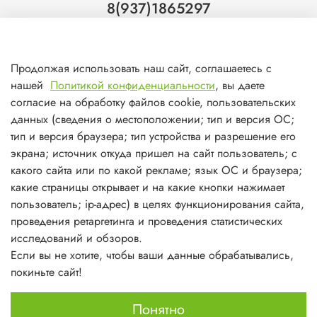
8(937)1865297
Тольятти
8(927)7988800
Продолжая использовать наш сайт, соглашаетесь с
Самара (ТЦ МегаМебель)
нашей
Политикой конфиденциальности
, вы даете
8(927)7360008
согласие на обработку файлов cookie, пользовательских
данных (сведения о местоположении; тип и версия ОС;
Самара (ст.м. Победа)
тип и версия браузера; тип устройства и разрешение его
экрана; источник откуда пришел на сайт пользователь; с
какого сайта или по какой рекламе; язык ОС и браузера;
какие страницы открывает и на какие кнопки нажимает
пользователь; ip-адрес) в целях функционирования сайта,
О магазине
проведения ретаргетинга и проведения статистических
исследований и обзоров.
Информация
Если вы не хотите, чтобы ваши данные обрабатывались,
покиньте сайт!
Личный кабинет
Понятно