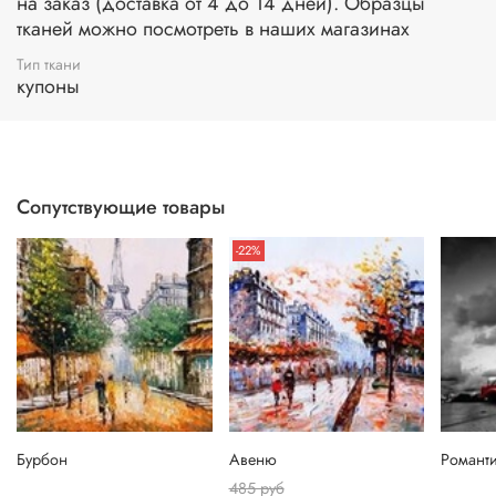
на заказ (доставка от 4 до 14 дней). Образцы
тканей можно посмотреть в наших магазинах
Тип ткани
купоны
Сопутствующие товары
-22%
Бурбон
Авеню
Романти
485 руб