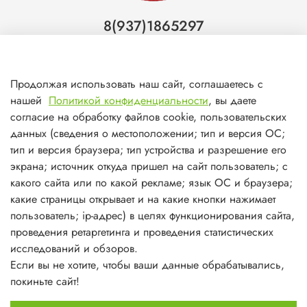
8(937)1865297
Тольятти
8(927)7988800
Продолжая использовать наш сайт, соглашаетесь с
Самара (ТЦ МегаМебель)
нашей
Политикой конфиденциальности
, вы даете
8(927)7360008
согласие на обработку файлов cookie, пользовательских
данных (сведения о местоположении; тип и версия ОС;
Самара (ст.м. Победа)
тип и версия браузера; тип устройства и разрешение его
экрана; источник откуда пришел на сайт пользователь; с
какого сайта или по какой рекламе; язык ОС и браузера;
какие страницы открывает и на какие кнопки нажимает
пользователь; ip-адрес) в целях функционирования сайта,
О магазине
проведения ретаргетинга и проведения статистических
исследований и обзоров.
Информация
Если вы не хотите, чтобы ваши данные обрабатывались,
покиньте сайт!
Личный кабинет