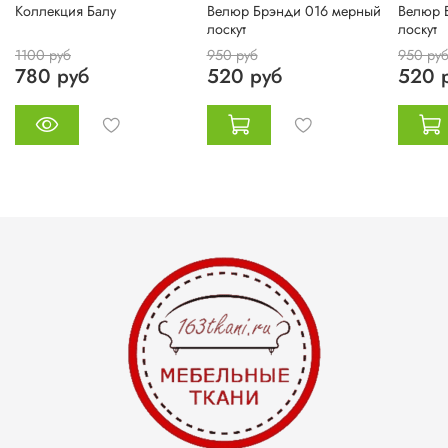
Коллекция Балу
Велюр Брэнди 016 мерный
Велюр 
лоскут
лоскут
1100 руб
950 руб
950 ру
780 руб
520 руб
520 