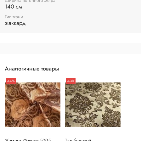
Ширина погонного метра
140 см
Тип ткани
жаккард
Аналогичные товары
-44%
-43%
Жаккард Фавори 5005
Таж бежевый