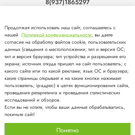
8(937)1865297
Тольятти
8(927)7988800
Продолжая использовать наш сайт, соглашаетесь с
Самара (ТЦ МегаМебель)
нашей
Политикой конфиденциальности
, вы даете
8(927)7360008
согласие на обработку файлов cookie, пользовательских
данных (сведения о местоположении; тип и версия ОС;
Самара (ст.м. Победа)
тип и версия браузера; тип устройства и разрешение его
экрана; источник откуда пришел на сайт пользователь; с
какого сайта или по какой рекламе; язык ОС и браузера;
какие страницы открывает и на какие кнопки нажимает
пользователь; ip-адрес) в целях функционирования сайта,
О магазине
проведения ретаргетинга и проведения статистических
исследований и обзоров.
Информация
Если вы не хотите, чтобы ваши данные обрабатывались,
покиньте сайт!
Личный кабинет
Понятно