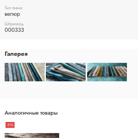
Тип ткани
велюр
Штрихкод
000333
Галерея
Аналогичные товары
-51%