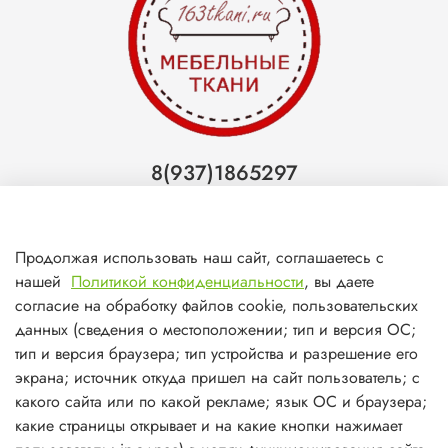
8(937)1865297
Тольятти
8(927)7988800
Продолжая использовать наш сайт, соглашаетесь с
Самара (ТЦ МегаМебель)
нашей
Политикой конфиденциальности
, вы даете
8(927)7360008
согласие на обработку файлов cookie, пользовательских
данных (сведения о местоположении; тип и версия ОС;
Самара (ст.м. Победа)
тип и версия браузера; тип устройства и разрешение его
экрана; источник откуда пришел на сайт пользователь; с
какого сайта или по какой рекламе; язык ОС и браузера;
какие страницы открывает и на какие кнопки нажимает