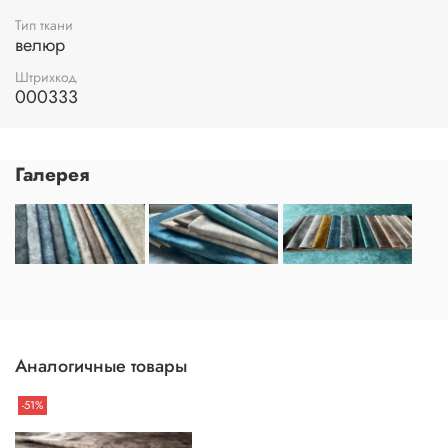
Тип ткани
велюр
Штрихкод
000333
Галерея
Аналогичные товары
-51%