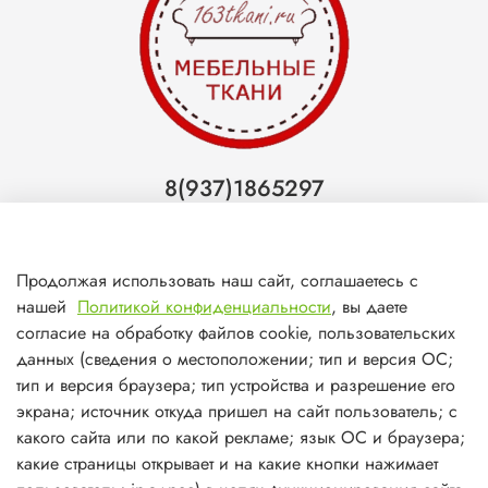
8(937)1865297
Тольятти
8(927)7988800
Продолжая использовать наш сайт, соглашаетесь с
Самара (ТЦ МегаМебель)
нашей
Политикой конфиденциальности
, вы даете
8(927)7360008
согласие на обработку файлов cookie, пользовательских
данных (сведения о местоположении; тип и версия ОС;
Самара (ст.м. Победа)
тип и версия браузера; тип устройства и разрешение его
экрана; источник откуда пришел на сайт пользователь; с
какого сайта или по какой рекламе; язык ОС и браузера;
какие страницы открывает и на какие кнопки нажимает