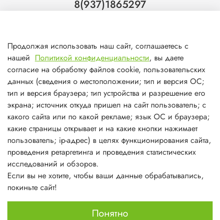
8(937)1865297
Тольятти
8(927)7988800
Продолжая использовать наш сайт, соглашаетесь с
Самара (ТЦ МегаМебель)
нашей
Политикой конфиденциальности
, вы даете
8(927)7360008
согласие на обработку файлов cookie, пользовательских
данных (сведения о местоположении; тип и версия ОС;
Самара (ст.м. Победа)
тип и версия браузера; тип устройства и разрешение его
экрана; источник откуда пришел на сайт пользователь; с
какого сайта или по какой рекламе; язык ОС и браузера;
какие страницы открывает и на какие кнопки нажимает
пользователь; ip-адрес) в целях функционирования сайта,
О магазине
проведения ретаргетинга и проведения статистических
исследований и обзоров.
Информация
Если вы не хотите, чтобы ваши данные обрабатывались,
покиньте сайт!
Личный кабинет
Понятно