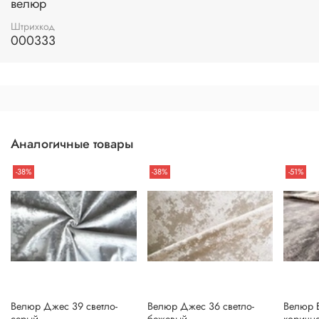
велюр
Штрихкод
000333
Аналогичные товары
-38%
-38%
-51%
Велюр Джес 39 светло-
Велюр Джес 36 светло-
Велюр Б