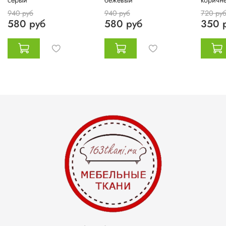
серый
бежевый
коричн
940 руб
940 руб
720 ру
580 руб
580 руб
350 