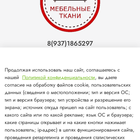
8(937)1865297
Тольятти
8(927)7988800
Продолжая использовать наш сайт, соглашаетесь с
Самара (ТЦ МегаМебель)
нашей
Политикой конфиденциальности
, вы даете
8(927)7360008
согласие на обработку файлов cookie, пользовательских
данных (сведения о местоположении; тип и версия ОС;
Самара (ст.м. Победа)
тип и версия браузера; тип устройства и разрешение его
экрана; источник откуда пришел на сайт пользователь; с
какого сайта или по какой рекламе; язык ОС и браузера;
какие страницы открывает и на какие кнопки нажимает
пользователь; ip-адрес) в целях функционирования сайта,
О магазине
проведения ретаргетинга и проведения статистических