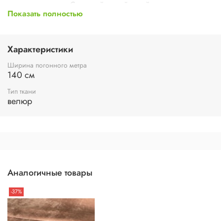
нашем магазине. Стильный дизайн этой модели
Показать полностью
идеально подойдёт как для дома, так и для дачи, а также
прекрасно дополнит любой интерьер!
Характеристики
Ширина погонного метра
140 см
Тип ткани
велюр
Аналогичные товары
-37%