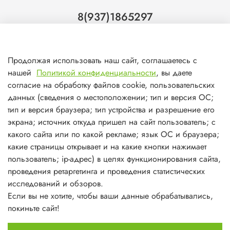
8(937)1865297
Тольятти
8(927)7988800
Продолжая использовать наш сайт, соглашаетесь с
Самара (ТЦ МегаМебель)
нашей
Политикой конфиденциальности
, вы даете
8(927)7360008
согласие на обработку файлов cookie, пользовательских
данных (сведения о местоположении; тип и версия ОС;
Самара (ст.м. Победа)
тип и версия браузера; тип устройства и разрешение его
экрана; источник откуда пришел на сайт пользователь; с
какого сайта или по какой рекламе; язык ОС и браузера;
какие страницы открывает и на какие кнопки нажимает
пользователь; ip-адрес) в целях функционирования сайта,
О магазине
проведения ретаргетинга и проведения статистических
исследований и обзоров.
Информация
Если вы не хотите, чтобы ваши данные обрабатывались,
покиньте сайт!
Личный кабинет