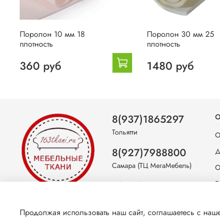
Поролон 10 мм 18
Поролон 30 мм 25
плотность
плотность
360 руб
1480 руб
8(937)1865297
О
Тольятти
О
8(927)7988800
Д
Самара (ТЦ МегаМебель)
О
8(927)7360008
Б
Самара (ст.м. Победа)
С
Продолжая использовать наш сайт, соглашаетесь с на
К