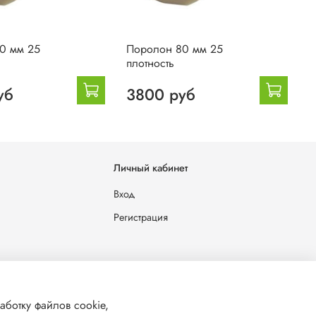
0 мм 25
Поролон 80 мм 25
П
плотность
п
уб
3800 руб
Личный кабинет
Вход
Регистрация
льных данных
аботку файлов cookie,