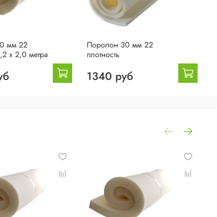
0 мм 22
Поролон 30 мм 22
П
,2 х 2,0 метра
плотность
п
уб
1340 руб