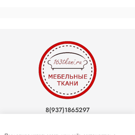
8(937)1865297
Тольятти
8(927)7988800