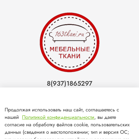
8(937)1865297
Тольятти
8(927)7988800
Продолжая использовать наш сайт, соглашаетесь с
Самара (ТЦ МегаМебель)
нашей
Политикой конфиденциальности
, вы даете
8(927)7360008
согласие на обработку файлов cookie, пользовательских
данных (сведения о местоположении; тип и версия ОС;
Самара (ст.м. Победа)