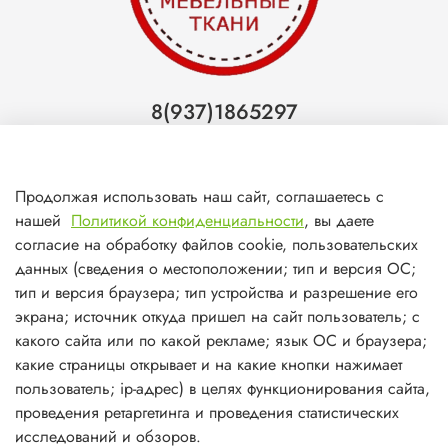
8(937)1865297
Тольятти
8(927)7988800
Продолжая использовать наш сайт, соглашаетесь с
Самара (ТЦ МегаМебель)
нашей
Политикой конфиденциальности
, вы даете
8(927)7360008
согласие на обработку файлов cookie, пользовательских
данных (сведения о местоположении; тип и версия ОС;
Самара (ст.м. Победа)
тип и версия браузера; тип устройства и разрешение его
экрана; источник откуда пришел на сайт пользователь; с
какого сайта или по какой рекламе; язык ОС и браузера;
какие страницы открывает и на какие кнопки нажимает
пользователь; ip-адрес) в целях функционирования сайта,
О магазине
проведения ретаргетинга и проведения статистических
исследований и обзоров.