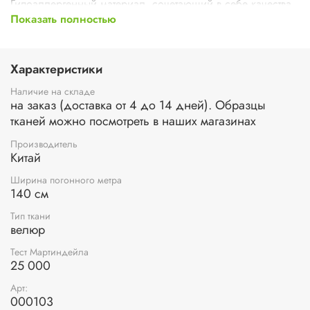
Гипоаллергенный материал, сочетающий в себе качества
велюра и замши. Практичный материал сочетает в себе
Показать полностью
высокие эксплуатационные свойства и современный
дизайн. Обладает грязе- и водоотталкивающими
свойствами.
Характеристики
Наличие на складе
на заказ (доставка от 4 до 14 дней). Образцы
тканей можно посмотреть в наших магазинах
Производитель
Китай
Ширина погонного метра
140 см
Тип ткани
велюр
Тест Мартиндейла
25 000
Арт:
000103