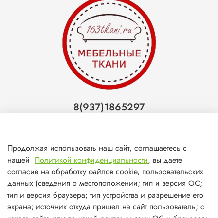
8(937)1865297
Тольятти
8(927)7988800
Продолжая использовать наш сайт, соглашаетесь с
Самара (ТЦ МегаМебель)
нашей
Политикой конфиденциальности
, вы даете
8(927)7360008
согласие на обработку файлов cookie, пользовательских
данных (сведения о местоположении; тип и версия ОС;
Самара (ст.м. Победа)
тип и версия браузера; тип устройства и разрешение его
экрана; источник откуда пришел на сайт пользователь; с