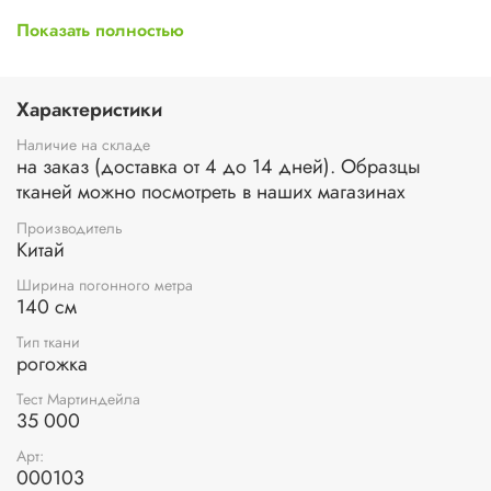
Состав ткани: полиэстер – 100%
Показать полностью
Плотность ткани: 400 г/м.кв.
Вес погонного метра: 560 г.
Ширина: 140 см.
Устойчивость к истиранию (или тест Мартиндейла): 35
Характеристики
000 циклов
Наличие на складе
на заказ (доставка от 4 до 14 дней). Образцы
тканей можно посмотреть в наших магазинах
Производитель
Китай
Ширина погонного метра
140 см
Тип ткани
рогожка
Тест Мартиндейла
35 000
Арт:
000103