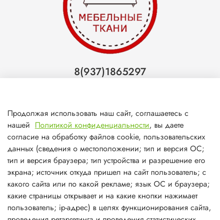
8(937)1865297
Тольятти
8(927)7988800
Продолжая использовать наш сайт, соглашаетесь с
Самара (ТЦ МегаМебель)
нашей
Политикой конфиденциальности
, вы даете
8(927)7360008
согласие на обработку файлов cookie, пользовательских
данных (сведения о местоположении; тип и версия ОС;
Самара (ст.м. Победа)
тип и версия браузера; тип устройства и разрешение его
экрана; источник откуда пришел на сайт пользователь; с
какого сайта или по какой рекламе; язык ОС и браузера;
какие страницы открывает и на какие кнопки нажимает
пользователь; ip-адрес) в целях функционирования сайта,
О магазине
проведения ретаргетинга и проведения статистических