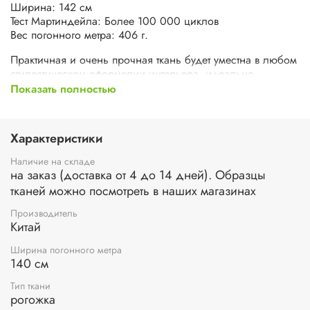
Ширина: 142 см
Тест Мартиндейла: Более 100 000 циклов
Вес погонного метра: 406 г.
Практичная и очень прочная ткань будет уместна в любом
стилестическом оформелии интерьера, идеально
сочетается с искусственной кожей.
Показать полностью
Характеристики
Наличие на складе
на заказ (доставка от 4 до 14 дней). Образцы
тканей можно посмотреть в наших магазинах
Производитель
Китай
Ширина погонного метра
140 см
Тип ткани
рогожка