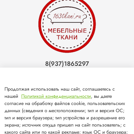
8(937)1865297
Тольятти
8(927)7988800
Продолжая использовать наш сайт, соглашаетесь с
Самара (ТЦ МегаМебель)
нашей
Политикой конфиденциальности
, вы даете
8(927)7360008
согласие на обработку файлов cookie, пользовательских
данных (сведения о местоположении; тип и версия ОС;
Самара (ст.м. Победа)
тип и версия браузера; тип устройства и разрешение его
экрана; источник откуда пришел на сайт пользователь; с
какого сайта или по какой рекламе; язык ОС и браузера;