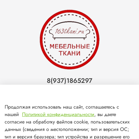
8(937)1865297
Тольятти
8(927)7988800
Продолжая использовать наш сайт, соглашаетесь с
Самара (ТЦ МегаМебель)
нашей
Политикой конфиденциальности
, вы даете
8(927)7360008
согласие на обработку файлов cookie, пользовательских
данных (сведения о местоположении; тип и версия ОС;
Самара (ст.м. Победа)
тип и версия браузера; тип устройства и разрешение его