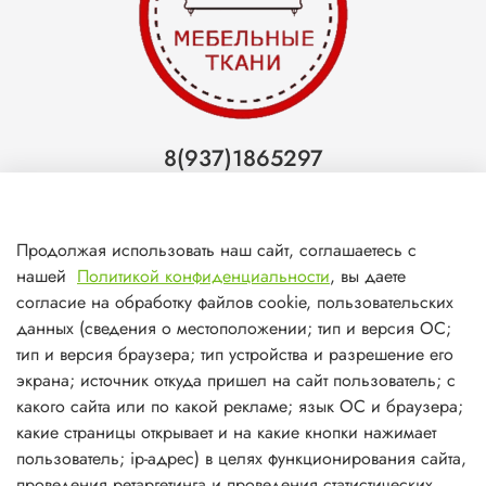
8(937)1865297
Тольятти
8(927)7988800
Продолжая использовать наш сайт, соглашаетесь с
Самара (ТЦ МегаМебель)
нашей
Политикой конфиденциальности
, вы даете
8(927)7360008
согласие на обработку файлов cookie, пользовательских
данных (сведения о местоположении; тип и версия ОС;
Самара (ст.м. Победа)
тип и версия браузера; тип устройства и разрешение его
экрана; источник откуда пришел на сайт пользователь; с
какого сайта или по какой рекламе; язык ОС и браузера;
какие страницы открывает и на какие кнопки нажимает
пользователь; ip-адрес) в целях функционирования сайта,
О магазине
проведения ретаргетинга и проведения статистических