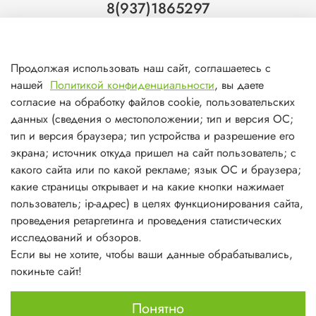
8(937)1865297
Тольятти
8(927)7988800
Продолжая использовать наш сайт, соглашаетесь с
Самара (ТЦ МегаМебель)
нашей
Политикой конфиденциальности
, вы даете
8(927)7360008
согласие на обработку файлов cookie, пользовательских
данных (сведения о местоположении; тип и версия ОС;
Самара (ст.м. Победа)
тип и версия браузера; тип устройства и разрешение его
экрана; источник откуда пришел на сайт пользователь; с
какого сайта или по какой рекламе; язык ОС и браузера;
какие страницы открывает и на какие кнопки нажимает
пользователь; ip-адрес) в целях функционирования сайта,
О магазине
проведения ретаргетинга и проведения статистических
исследований и обзоров.
Информация
Если вы не хотите, чтобы ваши данные обрабатывались,
покиньте сайт!
Личный кабинет
Понятно