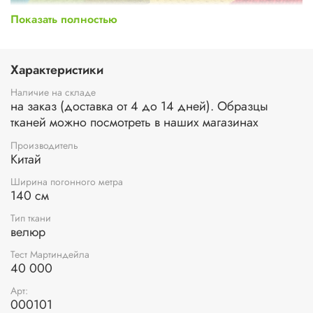
Показать полностью
Характеристики
Наличие на складе
на заказ (доставка от 4 до 14 дней). Образцы
тканей можно посмотреть в наших магазинах
Вывод коллекции - уточняйте наличие в магазинах
Производитель
Состав ткани: полиэстер – 100%
Китай
Состав подложки: полиэстер - 100%
Ширина погонного метра
Плотность ткани: 420 г/м.кв.
140 см
Вес погонного метра: 500 г.
Устойчивость к истиранию (или тест Мартиндейла): 40
Тип ткани
000 циклов
велюр
Поверхность ткани на ощупь мягкая, приятная, имеет
небольшой ворс. Либерти
универсален и прекрасно
Тест Мартиндейла
40 000
сочетается с разными интерьерными стилями.
Арт:
000101