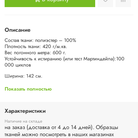
Описание
Состав ткани: полиэстер – 100%
Плотность ткани: 420 г/м.кв.
Вес погонного метра: 600 г.
Устойчивость к истиранию (или тест Мартиндейла):100
000 циклов
Ширина: 142 см.
Коллекции Даймонд и Зизи - это мягкие и бархатистые
Показать полностью
велюры с высокими эксплуатационными свойствами.
Ткани данной коллекции обладают высокой
износоустойчивостью, специальной защитой цвета,
Характеристики
простые в уходе. Коллекция Даймонд и Зизи
представлена в двух видах дизайна, которые прекрасно
Наличие на складе
сочетаются друг с другом, позволяя создать роскошный
на заказ (доставка от 4 до 14 дней). Образцы
интерьер.
тканей можно посмотреть в наших магазинах