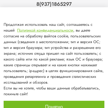
8(937)1865297
Тольятти
8(927)7988800
Продолжая использовать наш сайт, соглашаетесь с
Самара (ТЦ МегаМебель)
нашей
Политикой конфиденциальности
, вы даете
8(927)7360008
согласие на обработку файлов cookie, пользовательских
данных (сведения о местоположении; тип и версия ОС;
Самара (ст.м. Победа)
тип и версия браузера; тип устройства и разрешение его
экрана; источник откуда пришел на сайт пользователь; с
какого сайта или по какой рекламе; язык ОС и браузера;
какие страницы открывает и на какие кнопки нажимает
пользователь; ip-адрес) в целях функционирования сайта,
О магазине
проведения ретаргетинга и проведения статистических
исследований и обзоров.
Информация
Если вы не хотите, чтобы ваши данные обрабатывались,
покиньте сайт!
Личный кабинет
Понятно