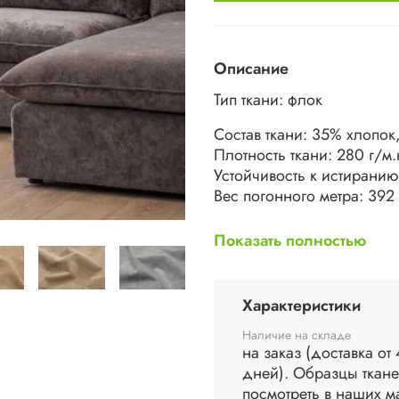
Описание
Тип ткани: флок
Состав ткани: 35% хлопок
Плотность ткани: 280 г/м.
Устойчивость к истиранию
Вес погонного метра: 392 
Защитная формула ворса A
Показать полностью
Ручная или машинная стир
Для удаления пятен восп
Характеристики
(95% воды и 5% мыла)
Наличие на складе
на заказ (доставка от
дней). Образцы ткан
посмотреть в наших м