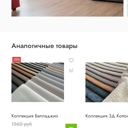
Аналогичные товары
-33%
Коллекция Белладжио
Коллекция 3Д Котто
1560 руб