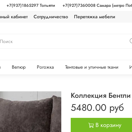
+7(937)1865297 Тольятти
+7(927)7360008 Самара (метро По
чный кабинет
Сотрудничество
Перетяжка мебели
ы
Велюр
Рогожка
Тентовые и уличные ткани
И
Коллекция Бентли
5480.00 руб
В корзину