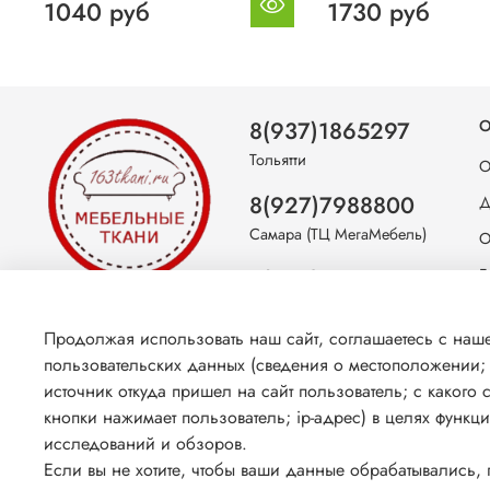
1040 руб
1730 руб
8(937)1865297
О
Тольятти
О
8(927)7988800
Д
Самара (ТЦ МегаМебель)
О
8(927)7360008
Б
Самара (ст.м. Победа)
С
Продолжая использовать наш сайт, соглашаетесь с на
К
пользовательских данных (сведения о местоположении; т
источник откуда пришел на сайт пользователь; с какого 
кнопки нажимает пользователь; ip-адрес) в целях функц
исследований и обзоров.
Если вы не хотите, чтобы ваши данные обрабатывались, п
© 2026 Любое использование контента без письменного раз