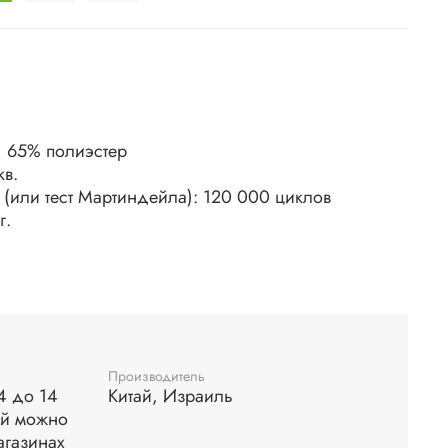
, 65% полиэстер
кв.
 (или тест Мартиндейла): 120 000 циклов
г.
ntistain
ка при температуре до 40 С°. Сушить без отжима.
ользуйтесь губкой, смоченной в мыльном растворе
Производитель
 4 до 14
Китай, Израиль
ей можно
агазинах