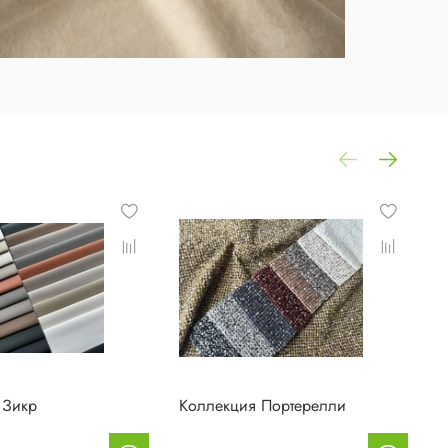
 Зикр
Коллекция Портерелли
К