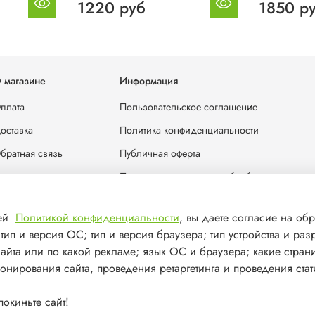
1220 руб
1850 р
 магазине
Информация
плата
Пользовательское соглашение
оставка
Политика конфиденциальности
братная связь
Публичная оферта
лог
Политика в отношении обработки персона
отрудничество
шей
Политикой конфиденциальности
, вы даете согласие на обр
онтакты
ип и версия ОС; тип и версия браузера; тип устройства и раз
сайта или по какой рекламе; язык ОС и браузера; какие стран
ионирования сайта, проведения ретаргетинга и проведения стат
окиньте сайт!
решения запрещено