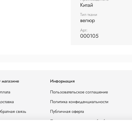
Китай
Тип ткани
велюр
Арт:
000105
Состав ткани: полиэстер 
Состав подложки: полиэс
 магазине
Информация
Плотность ткани: 290 г/м.
Вес погонного метра: 406 
плата
Пользовательское соглашение
Устойчивость к истиранию
оставка
Политика конфиденциальности
братная связь
Публичная оферта
лог
Политика в отношении обработки персона
отрудничество