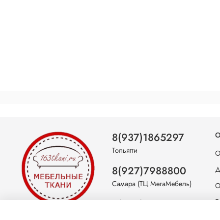
8(937)1865297
О
Тольятти
О
8(927)7988800
Д
Самара (ТЦ МегаМебель)
О
8(927)7360008
Б
Самара (ст.м. Победа)
С