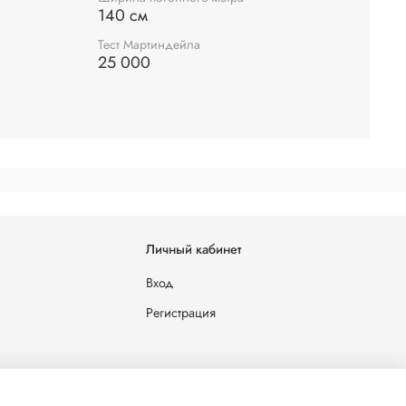
140 см
Тест Мартиндейла
25 000
– 100%
тер - 100%
Личный кабинет
кв.
г.
Вход
 (или тест Мартиндейла): 25 000 циклов
Регистрация
льных данных