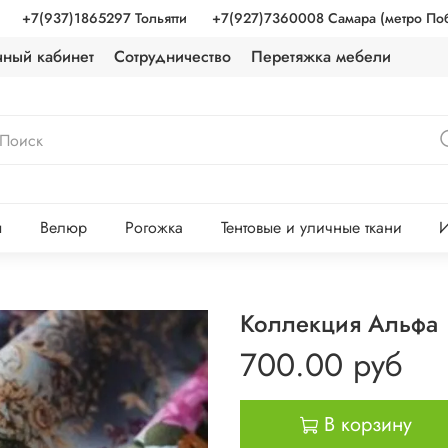
+7(937)1865297 Тольятти
+7(927)7360008 Самара (метро По
чный кабинет
Сотрудничество
Перетяжка мебели
ы
Велюр
Рогожка
Тентовые и уличные ткани
И
Коллекция Альфа
700.00 руб
В корзину