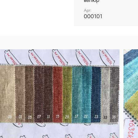
велюр
Арт:
000101