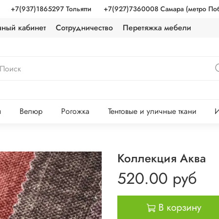
+7(937)1865297 Тольятти
+7(927)7360008 Самара (метро По
чный кабинет
Сотрудничество
Перетяжка мебели
ы
Велюр
Рогожка
Тентовые и уличные ткани
И
Коллекция Аква
520.00 руб
В корзину