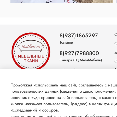
8(937)1865297
О
Тольятти
О
8(927)7988800
Д
Самара (ТЦ МегаМебель)
О
8(927)7360008
Б
Самара (ст.м. Победа)
С
Продолжая использовать наш сайт, соглашаетесь с на
К
пользовательских данных (сведения о местоположении; т
источник откуда пришел на сайт пользователь; с какого 
кнопки нажимает пользователь; ip-адрес) в целях функц
исследований и обзоров.
Если вы не хотите, чтобы ваши данные обрабатывались, п