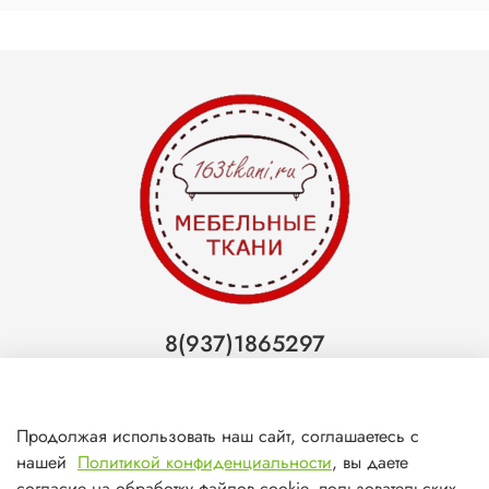
8(937)1865297
Тольятти
8(927)7988800
Продолжая использовать наш сайт, соглашаетесь с
Самара (ТЦ МегаМебель)
нашей
Политикой конфиденциальности
, вы даете
согласие на обработку файлов cookie, пользовательских