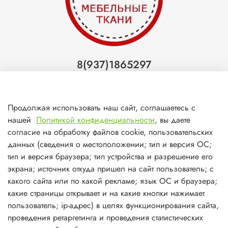
8(937)1865297
Тольятти
8(927)7988800
Продолжая использовать наш сайт, соглашаетесь с
Самара (ТЦ МегаМебель)
нашей
Политикой конфиденциальности
, вы даете
8(927)7360008
согласие на обработку файлов cookie, пользовательских
данных (сведения о местоположении; тип и версия ОС;
Самара (ст.м. Победа)
тип и версия браузера; тип устройства и разрешение его
экрана; источник откуда пришел на сайт пользователь; с
какого сайта или по какой рекламе; язык ОС и браузера;
какие страницы открывает и на какие кнопки нажимает
пользователь; ip-адрес) в целях функционирования сайта,
О магазине
проведения ретаргетинга и проведения статистических