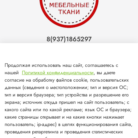
8(937)1865297
Тольятти
8(927)7988800
Продолжая использовать наш сайт, соглашаетесь с
Самара (ТЦ МегаМебель)
нашей
Политикой конфиденциальности
, вы даете
8(927)7360008
согласие на обработку файлов cookie, пользовательских
данных (сведения о местоположении; тип и версия ОС;
Самара (ст.м. Победа)
тип и версия браузера; тип устройства и разрешение его
экрана; источник откуда пришел на сайт пользователь; с
какого сайта или по какой рекламе; язык ОС и браузера;
какие страницы открывает и на какие кнопки нажимает
пользователь; ip-адрес) в целях функционирования сайта,
О магазине
проведения ретаргетинга и проведения статистических