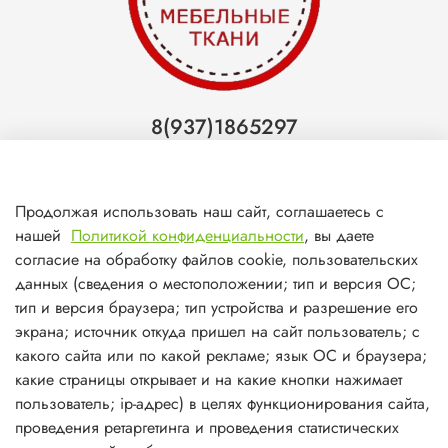
8(937)1865297
Тольятти
8(927)7988800
Продолжая использовать наш сайт, соглашаетесь с
Самара (ТЦ МегаМебель)
нашей
Политикой конфиденциальности
, вы даете
8(927)7360008
согласие на обработку файлов cookie, пользовательских
данных (сведения о местоположении; тип и версия ОС;
Самара (ст.м. Победа)
тип и версия браузера; тип устройства и разрешение его
экрана; источник откуда пришел на сайт пользователь; с
какого сайта или по какой рекламе; язык ОС и браузера;
какие страницы открывает и на какие кнопки нажимает
пользователь; ip-адрес) в целях функционирования сайта,
О магазине
проведения ретаргетинга и проведения статистических