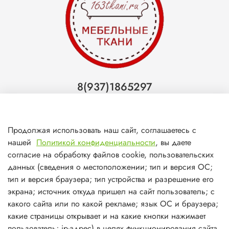
8(937)1865297
Тольятти
8(927)7988800
Продолжая использовать наш сайт, соглашаетесь с
Самара (ТЦ МегаМебель)
нашей
Политикой конфиденциальности
, вы даете
8(927)7360008
согласие на обработку файлов cookie, пользовательских
данных (сведения о местоположении; тип и версия ОС;
Самара (ст.м. Победа)
тип и версия браузера; тип устройства и разрешение его
экрана; источник откуда пришел на сайт пользователь; с
какого сайта или по какой рекламе; язык ОС и браузера;
какие страницы открывает и на какие кнопки нажимает
пользователь; ip-адрес) в целях функционирования сайта,