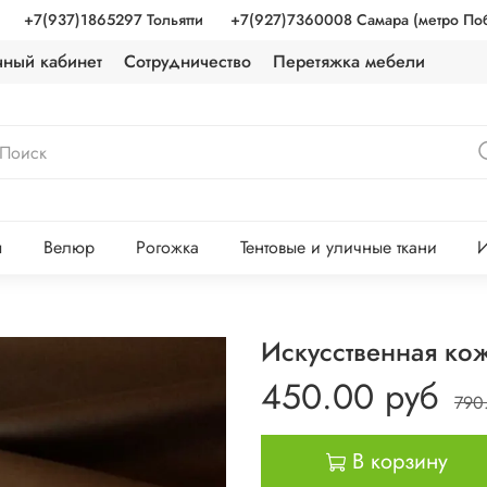
+7(937)1865297 Тольятти
+7(927)7360008 Самара (метро По
чный кабинет
Сотрудничество
Перетяжка мебели
ы
Велюр
Рогожка
Тентовые и уличные ткани
И
Искусственная ко
450.00 руб
790
В корзину