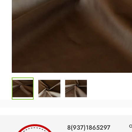
8(937)1865297
О