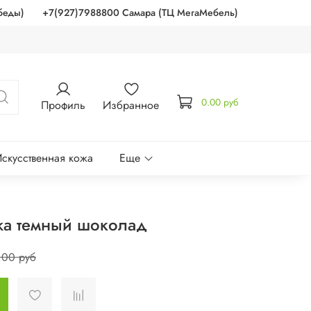
беды)
+7(927)7988800 Самара (ТЦ МегаМебель)
0.00 руб
Профиль
Избранное
скусственная кожа
Еще
жа темный шоколад
.00 руб