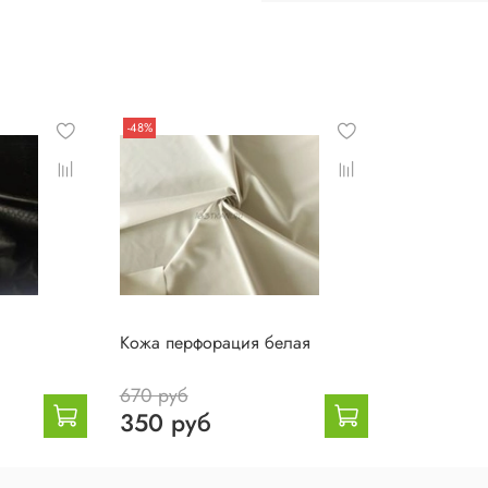
-48%
Кожа перфорация белая
670 руб
350 руб