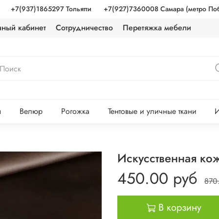
+7(937)1865297 Тольятти
+7(927)7360008 Самара (метро По
чный кабинет
Сотрудничество
Перетяжка мебели
ы
Велюр
Рогожка
Тентовые и уличные ткани
И
Искусственная ко
450.00 руб
870
В корзину