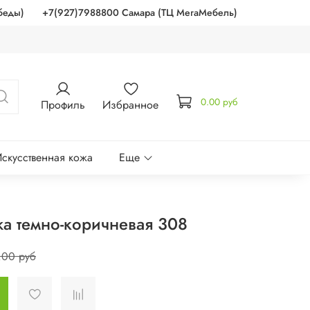
беды)
+7(927)7988800 Самара (ТЦ МегаМебель)
0.00 руб
Профиль
Избранное
скусственная кожа
Еще
жа темно-коричневая 308
.00 руб