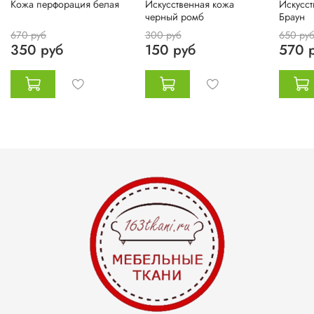
Кожа перфорация белая
Искусственная кожа
Искусст
черный ромб
Браун
670 руб
300 руб
650 ру
350 руб
150 руб
570 