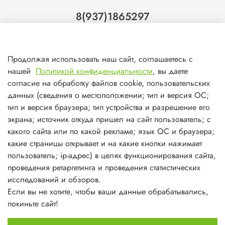
8(937)1865297
Тольятти
8(927)7988800
Продолжая использовать наш сайт, соглашаетесь с
Самара (ТЦ МегаМебель)
нашей
Политикой конфиденциальности
, вы даете
8(927)7360008
согласие на обработку файлов cookie, пользовательских
данных (сведения о местоположении; тип и версия ОС;
Самара (ст.м. Победа)
тип и версия браузера; тип устройства и разрешение его
экрана; источник откуда пришел на сайт пользователь; с
какого сайта или по какой рекламе; язык ОС и браузера;
какие страницы открывает и на какие кнопки нажимает
пользователь; ip-адрес) в целях функционирования сайта,
О магазине
проведения ретаргетинга и проведения статистических
исследований и обзоров.
Информация
Если вы не хотите, чтобы ваши данные обрабатывались,
покиньте сайт!
Личный кабинет